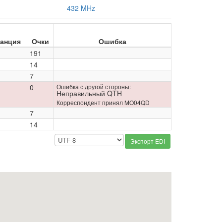
432 MHz
анция
Очки
Ошибка
191
14
7
0
Ошибка с другой стороны:
Неправильный QTH
Корреспондент принял MO04QD
7
14
Экспорт EDI