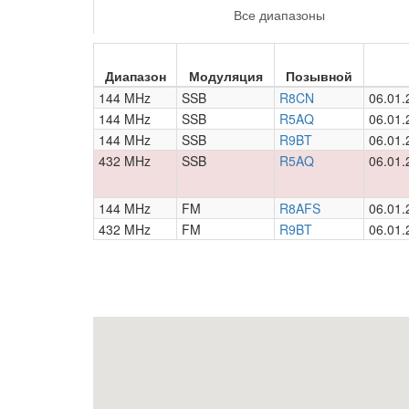
Все диапазоны
Диапазон
Модуляция
Позывной
144 MHz
SSB
R8CN
06.01.
144 MHz
SSB
R5AQ
06.01.
144 MHz
SSB
R9BT
06.01.
432 MHz
SSB
R5AQ
06.01.
144 MHz
FM
R8AFS
06.01.
432 MHz
FM
R9BT
06.01.