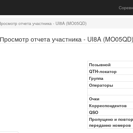
Соревн
Просмотр отчета участника - UI8A (MO05QD)
Просмотр отчета участника - UI8A (MO05QD
Позывной
QTH-локатор
Группа
Операторы
Очки
Корреспондентов
QSO
Пропущено и повто
переданно номеров