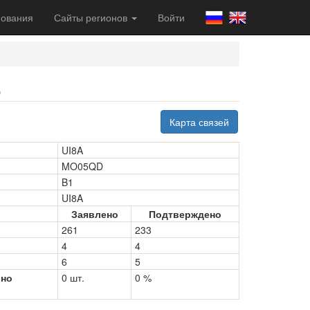
ования
Сайты регионов
Войти
)
Карта связей
UI8A
MO05QD
B1
UI8A
Заявлено
Подтверждено
261
233
4
4
6
5
рно
0 шт.
0 %