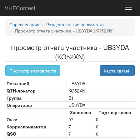
VHFContest
Toggl
navig
Соревнования
Рождественские пошумелки
Просмотр отчета участника - UB3YDA (KO52XN)
Просмотр отчета участника - UB3YDA
(KO52XN)
Просмотр итогов теста
Карта связей
Позывной
UB3YDA
QTH-локатор
KO52XN
Группа
B1
Операторы
UB3YDA
Заявлено
Подтверждено
Очки
97
0
Корреспондентов
7
0
QSO
7
0