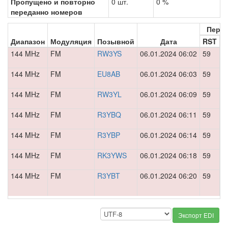
Пропущено и повторно
0 шт.
0 %
переданно номеров
Пере
Диапазон
Модуляция
Позывной
Дата
RST
Н
144 MHz
FM
RW3YS
06.01.2024 06:02
59
0
144 MHz
FM
EU8AB
06.01.2024 06:03
59
0
144 MHz
FM
RW3YL
06.01.2024 06:09
59
0
144 MHz
FM
R3YBQ
06.01.2024 06:11
59
0
144 MHz
FM
R3YBP
06.01.2024 06:14
59
0
144 MHz
FM
RK3YWS
06.01.2024 06:18
59
0
144 MHz
FM
R3YBT
06.01.2024 06:20
59
0
Экспорт EDI