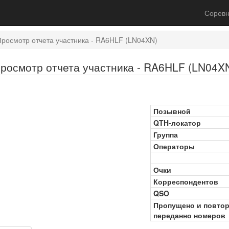
Соревн
Просмотр отчета участника - RA6HLF (LN04XN)
росмотр отчета участника - RA6HLF (LN04X
Позывной
QTH-локатор
Группа
Операторы
Очки
Корреспондентов
QSO
Пропущено и повто
переданно номеров