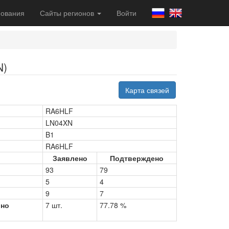
ования
Сайты регионов
Войти
N)
Карта связей
RA6HLF
LN04XN
B1
RA6HLF
Заявлено
Подтверждено
93
79
5
4
9
7
рно
7 шт.
77.78 %