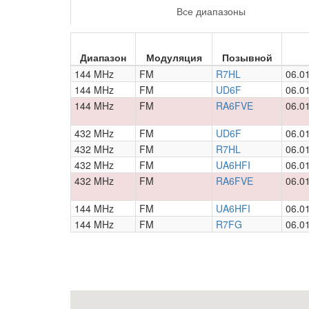
Все диапазоны
Диапазон
Модуляция
Позывной
144 MHz
FM
R7HL
06.0
144 MHz
FM
UD6F
06.0
144 MHz
FM
RA6FVE
06.0
432 MHz
FM
UD6F
06.0
432 MHz
FM
R7HL
06.0
432 MHz
FM
UA6HFI
06.0
432 MHz
FM
RA6FVE
06.0
144 MHz
FM
UA6HFI
06.0
144 MHz
FM
R7FG
06.0