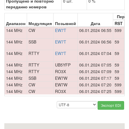
Пропущено и повторно
0 шт.
0 %
переданно номеров
Пере
Диапазон
Модуляция
Позывной
Дата
RST
Н
144 MHz
CW
EW7T
06.01.2024 06:55
599
0
144 MHz
SSB
EW7T
06.01.2024 06:56
59
0
144 MHz
RTTY
EW7T
06.01.2024 07:04
59
0
144 MHz
RTTY
UB5YFP
06.01.2024 07:05
59
0
144 MHz
RTTY
RO3X
06.01.2024 07:09
59
0
144 MHz
SSB
EW7W
06.01.2024 07:17
59
0
144 MHz
CW
EW7W
06.01.2024 07:20
599
0
144 MHz
CW
RO3X
06.01.2024 07:25
599
0
Экспорт EDI