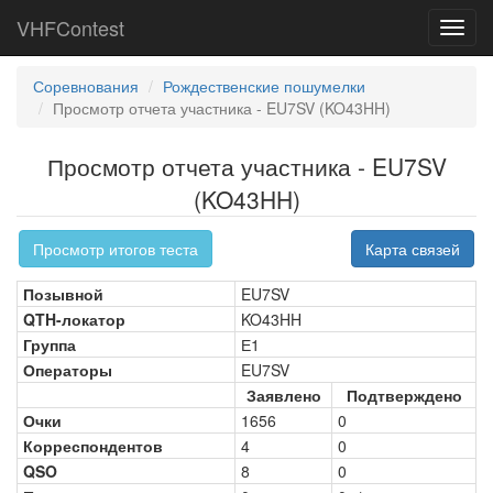
VHFContest
Toggl
navig
Соревнования
Рождественские пошумелки
Просмотр отчета участника - EU7SV (KO43HH)
Просмотр отчета участника - EU7SV
(KO43HH)
Просмотр итогов теста
Карта связей
Позывной
EU7SV
QTH-локатор
KO43HH
Группа
Е1
Операторы
EU7SV
Заявлено
Подтверждено
Очки
1656
0
Корреспондентов
4
0
QSO
8
0