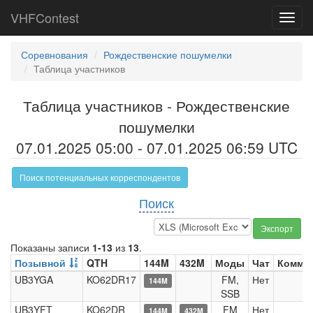
VHFContest
Toggl
navig
Соревнования
Рождественские пошумелки
Таблица участников
Таблица участников - Рождественские
пошумелки
07.01.2025 05:00 - 07.01.2025 06:59 UTC
Поиск потенциальных корреспондентов
Поиск
Экспорт
Показаны записи
1-13
из
13
.
Позывной
QTH
144M
432M
Моды
Чат
Комме
UB3YGA
KO62DR17
FM,
Нет
144M
SSB
UB3YFT
KO62DR
FM
Нет
144M
432M